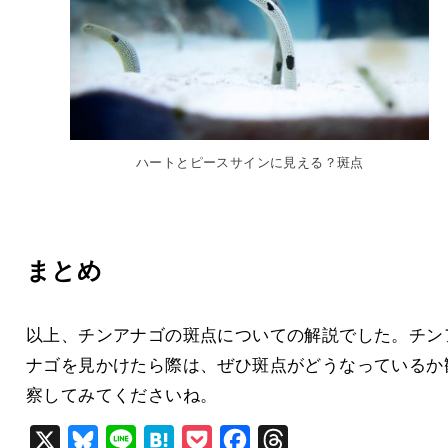
ハートとピースサインに見える？斑点
まとめ
以上、チンアナゴの斑点についての解説でした。チン
ナゴを見かけたら際は、ぜひ斑点がどうなっているか
察してみてくださいね。
X
B
L
H
P
F
T