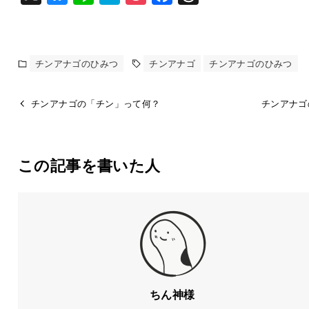
l
i
a
o
a
h
u
n
t
c
c
r
e
e
e
k
e
e
チンアナゴのひみつ
チンアナゴ
チンアナゴのひみつ
s
n
e
b
a
k
a
t
o
d
チンアナゴの「チン」って何？
チンアナゴ
y
o
s
k
この記事を書いた人
ちん神様